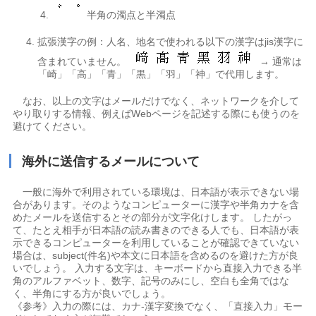
半角の濁点と半濁点
拡張漢字の例：人名、地名で使われる以下の漢字はjis漢字に
含まれていません。
→ 通常は
「崎」「高」「青」「黒」「羽」「神」で代用します。
なお、以上の文字はメールだけでなく、ネットワークを介して
やり取りする情報、例えばWebページを記述する際にも使うのを
避けてください。
海外に送信するメールについて
一般に海外で利用されている環境は、日本語が表示できない場
合があります。そのようなコンピューターに漢字や半角カナを含
めたメールを送信するとその部分が文字化けします。 したがっ
て、たとえ相手が日本語の読み書きのできる人でも、日本語が表
示できるコンピューターを利用していることが確認できていない
場合は、subject(件名)や本文に日本語を含めるのを避けた方が良
いでしょう。 入力する文字は、キーボードから直接入力できる半
角のアルファベット、数字、記号のみにし、空白も全角ではな
く、半角にする方が良いでしょう。
《参考》入力の際には、カナ-漢字変換でなく、「直接入力」モー