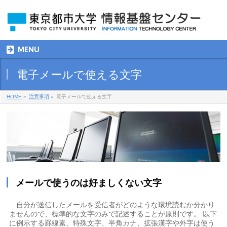
MENU
電子メールで使える文字
HOME
»
注意事項
»
電子メールで使える文字
メールで使うのは好ましくない文字
自分が送信したメールを受信者がどのような環境読むか分かり
ませんので、標準的な文字のみで記述することが原則です。 以下
に例示する罫線素、特殊文字、半角カナ、拡張漢字や外字は使う