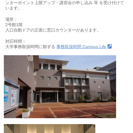
ンターポイント上限アップ・講習会の申し込み 等 を受け付けて
います。
場所：
2号館1階
入口自動ドアの正面に窓口カウンターがあります。
対応時間：
大学事務取扱時間に順ずる
事務取扱時間 Campus Life