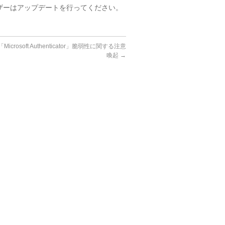
いるユーザーはアップデートを行ってください。
icrosoft Authenticator」脆弱性に関する注意
喚起
→